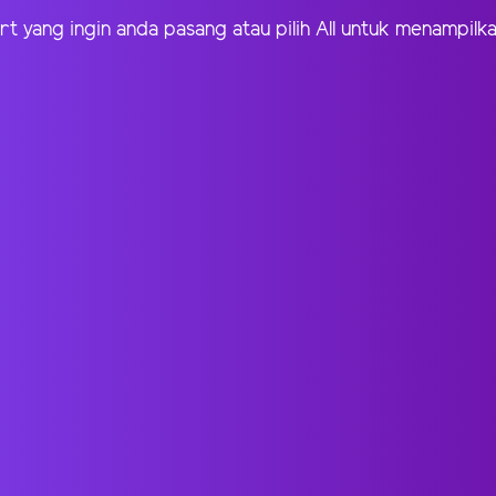
ort yang ingin anda pasang atau pilih All untuk menampil