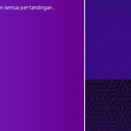
kan semua pertandingan .