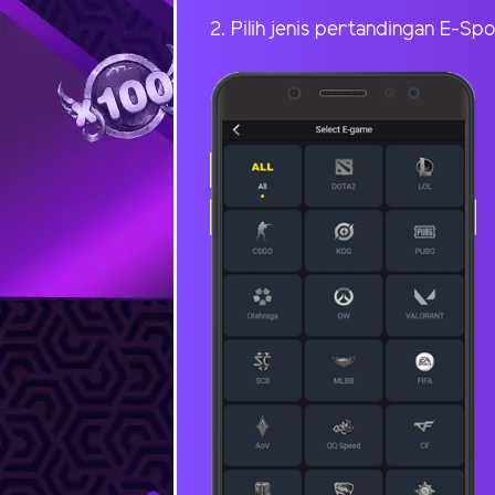
2. Pilih jenis pertandingan E-Sp